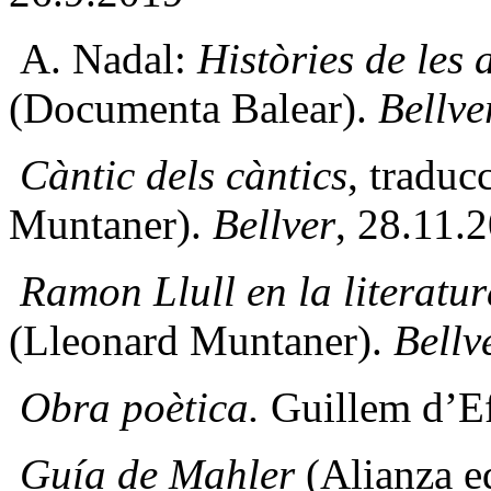
A. Nadal:
Històries de les 
(Documenta Balear).
Bellve
Càntic dels càntics
, traduc
Muntaner).
Bellver
, 28.11.
Ramon Llull en la literatu
(Lleonard Muntaner).
Bellv
Obra poètica.
Guillem d’Ef
Guía de Mahler
(Alianza ed