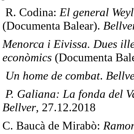
R. Codina:
El general Weyl
(Documenta Balear).
Bellve
Menorca i Eivissa. Dues illes
econòmics
(Documenta Bale
Un home de combat
.
Bellv
P. Galiana: La fonda del 
Bellver
, 27.12.2018
C. Baucà de Mirabò:
Ramon 