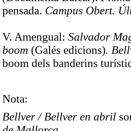
pensada.
Campus Obert. Úl
V. Amengual:
Salvador Mag
boom
(Galés edicions)
.
Bell
boom dels banderins turísti
Nota:
Bellver / Bellver en abril
son
de Mallorca