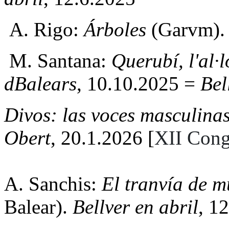
A. Rigo:
Árboles
(Garvm)
M. Santana:
Querubí, l'al·
dBalears
, 10.10.2025 =
Bel
Divos: las voces masculinas
Obert
, 20.1.2026 [
XII Cong
A. Sanchis:
El tranvía de 
Balear).
Bellver en abril
, 1