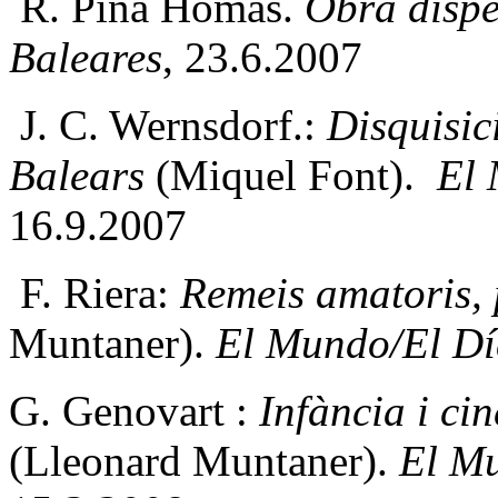
R. Piña Homas.
Obra dispe
Baleares
, 23.6.2007
J. C. Wernsdorf.:
Disquisici
Balears
(Miquel Font).
El 
16.9.2007
F. Riera:
Remeis amatoris, 
Muntaner).
El Mundo/El Dí
G. Genovart :
Infància i ci
(Lleonard Muntaner).
El Mu