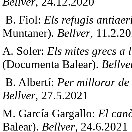
Bellver
, 24.12.2020
B. Fiol:
Els refugis antiae
Muntaner).
Bellver
, 11.2.2
A. Soler:
Els mites grecs a 
(Documenta Balear).
Bellve
B. Albertí:
Per millorar de
Bellver
, 27.5.2021
M. García Gargallo:
El can
Balear).
Bellver
, 24.6.2021